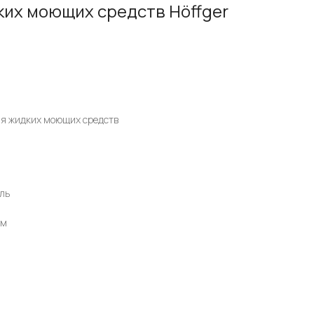
ких моющих средств Höffger
для жидких моющих средств
ль
мм