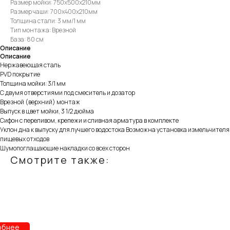
Размер мойки: 750х500х210мм
Размер чаши: 700х400х210мм
Толщина стали: 3 мм/1 мм
Тип монтажа: Врезной
База: 80 см
Описание
Описание
Нержавеющая сталь
PVD покрытие
Толщина мойки: 3/1 мм
С двумя отверстиями под смеситель и дозатор
Врезной (верхний) монтаж
Выпуск в цвет мойки, 3 1/2 дюйма
Сифон с переливом, крепежи и сливная арматура в комплекте
Уклон дна к выпуску для лучшего водостока Возможна установка измельчителя
пищевых отходов
Шумопоглащающие накладки со всех сторон
Смотрите также:
r
обнее